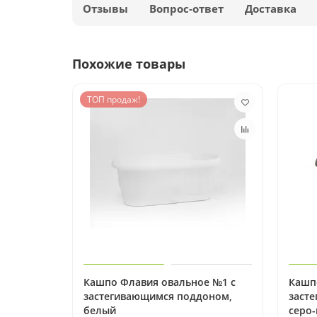
Отзывы
Вопрос-ответ
Доставка
Похожие товары
ТОП продаж!
Кашпо Флавия овальное №1 с
Кашп
застегивающимся поддоном,
заст
белый
серо