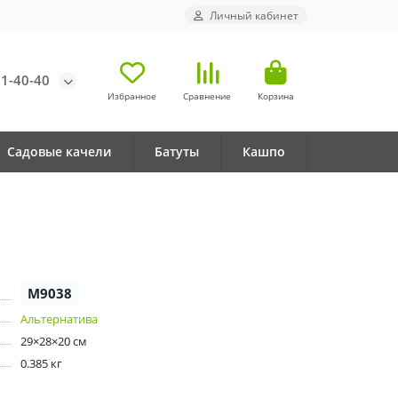
Личный кабинет
71-40-40
Избранное
Сравнение
Корзина
Садовые качели
Батуты
Кашпо
М9038
Альтернатива
29×28×20 см
0.385 кг