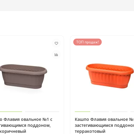
ТОП продаж!
о Флавия овальное №1 с
Кашпо Флавия овальное №
егивающимся поддоном,
застегивающимся поддоно
-коричневый
терракотовый