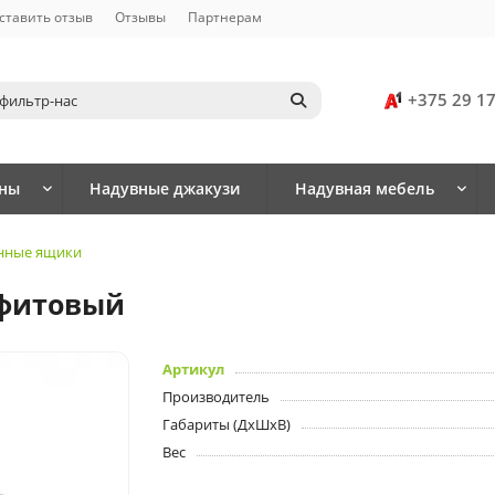
ставить отзыв
Отзывы
Партнерам
+375 29 1
йны
Надувные джакузи
Надувная мебель
нные ящики
афитовый
Артикул
Производитель
Габариты (ДхШхВ)
Вес