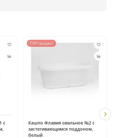
ТОП продаж!
ТОП прод
1 с
Кашпо Флавия овальное №2 с
Кашпо Ф
м,
застегивающимся поддоном,
застеги
белый
серо-ко