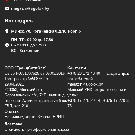
magazin@ugolok.by
Наш адрес
Минск, ул. Рогачёвская, д.16, корп.6
ПН-ПТ с 09:00 до 17:30
СБ с 10:00 до 17:00
ВС - Выходной
ООО "ГрандСитиОпт"
Контакты
Св-во №691807625 от 05.03.2016
+375 29 171 40 40 — защита прав
Торг. реестр №508762 от
потребителей
29.04.2021
magazin@ugolok.by
223053, Минский p-н,
Минский РИК, отдел торговли и
Боровлянский с/с, 74Б, вблизи д.
услуг
Боровая, Административный блок
+375 17 270-29-14 | +375 17 270 33
ГВП, каб.210
75
Оплата
Наличные, карта, безнал, ЕРИП
Доставка
Стоимость при оформлении заказа