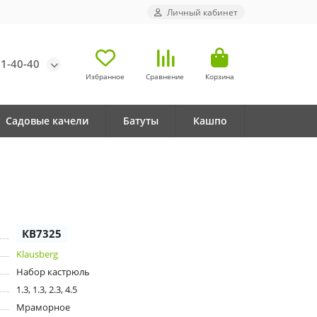
Личный кабинет
71-40-40
Избранное
Сравнение
Корзина
Садовые качели
Батуты
Кашпо
КВ7325
Klausberg
Набор кастрюль
1.3, 1.3, 2.3, 4.5
Мраморное