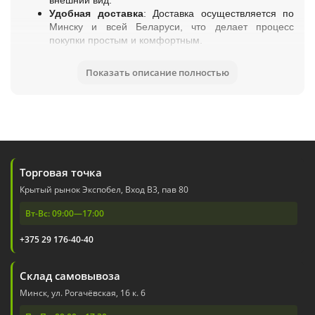
внешний вид.
Удобная доставка
: Доставка осуществляется по
Минску и всей Беларуси, что делает процесс
покупки простым и комфортным.
Гибкие варианты оплаты
: Мы принимаем
наличные и безналичные платежи, чтобы каждый
Показать описание полностью
клиент мог выбрать наиболее удобный способ.
Оптовые и розничные продажи
: Наш магазин
подходит как для частных клиентов, так и для
бизнеса, предлагая выгодные условия для
оптовиков.
Поддержка клиентов
: Если у вас возникли
вопросы или нужна помощь, звоните нам по номеру
Торговая точка
+375 29 171 40 40 – мы всегда на связи!
Крытый рынок Экспобел, Вход В3, пав 80
Выбирайте лучшие кувшины, кружки и стаканы в Ugolok.by
и делайте ваш стол еще более стильным и
Вт-Вс: 09:00—17:00
функциональным!
+375 29 176-40-40
Склад самовывоза
Минск, ул. Рогачёвская, 16 к. 6