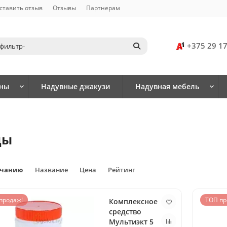
ставить отзыв
Отзывы
Партнерам
+375 29 1
йны
Надувные джакузи
Надувная мебель
ды
лчанию
Название
Цена
Рейтинг
продаж!
ТОП пр
Комплексное
средство
Мультиэкт 5