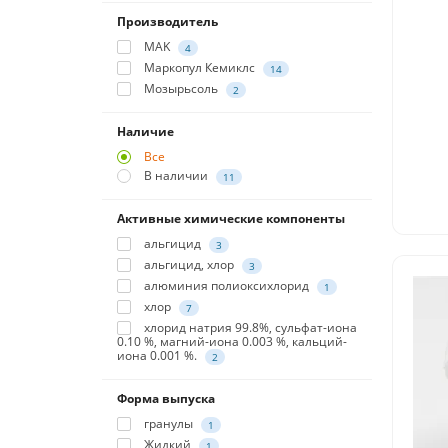
Производитель
MAK
4
Маркопул Кемиклс
14
Мозырьсоль
2
Наличие
Все
В наличии
11
Активные химические компоненты
альгицид
3
альгицид, хлор
3
алюминия полиоксихлорид
1
хлор
7
хлорид натрия 99.8%, сульфат-иона
0.10 %, магний-иона 0.003 %, кальций-
иона 0.001 %.
2
Форма выпуска
гранулы
1
Жидкий
1