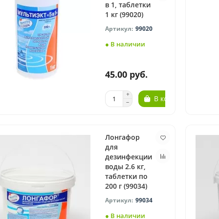
в 1, таблетки
1 кг (99020)
99020
● В наличии
45.00 руб.
В корзину
Лонгафор
для
дезинфекции
воды 2.6 кг,
таблетки по
200 г (99034)
99034
● В наличии