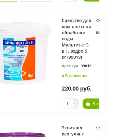
Средство для
комплексной
обработки
воды
Мультиэкт 5
в 1, ведро 5
кг (99019)
99019
● В наличии
220.00 руб.
В корзину
Эквиталл
каогулянт