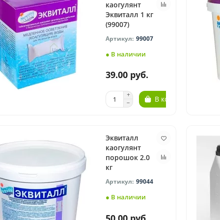
каогулянт
Эквиталл 1 кг
(99007)
99007
● В наличии
39.00 руб.
В корзину
Эквиталл
каогулянт
порошок 2.0
кг
99044
● В наличии
50.00 руб.