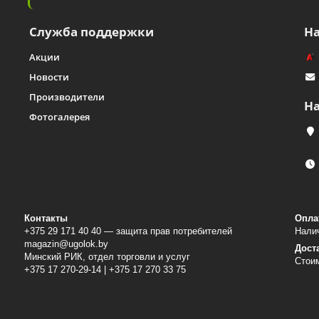
Широкий выбор
: Наш ассортимент подходит как для частных п
профессиональные решения для коммерческих бассейнов.
Служба поддержки
Н
Консультации по выбору
: Мы готовы ответить на ваши вопросы 
Акции
наилучшего решения для вашего бассейна, учитывая его особенно
Новости
айте таблетки для очистки воды в Ugolok.by для эффективно
Производители
йне! Мы стремимся обеспечить вам комфорт и безопасность при к
Н
Фотогалерея
Контакты
Опла
+375 29 171 40 40 — защита прав потребителей
Налич
magazin@ugolok.by
Дост
Минский РИК, отдел торговли и услуг
Стои
+375 17 270-29-14 | +375 17 270 33 75