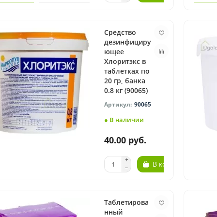
Средство
дезинфициру
ющее
Хлоритэкс в
таблетках по
20 гр, банка
0.8 кг (90065)
90065
● В наличии
40.00 руб.
В корзину
Таблетирова
нный