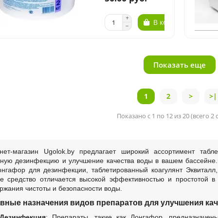
В корзину
Показать еще
1
2
>
>|
Показано с 1 по 12 из 20 (всего 2
нет-магазин Ugolok.by предлагает широкий ассортимент табл
ную дезинфекцию и улучшение качества воды в вашем бассейне. 
онгафор для дезинфекции, таблетированный коагулянт Эквиталл,
е средство отличается высокой эффективностью и простотой в
ржания чистоты и безопасности воды.
вные назначения видов препаратов для улучшения кач
Дезинфекция
: Препараты, такие как Лонгафор, предназначен