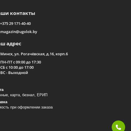
окупателей, так и для больших закупок, включая
аши контакты
по телефону +375 29 171 40 40 и помочь в выборе
+375 29 171-40-40
сти и ваши потребности.
magazin@ugolok.by
й защиты и улучшения качества воды в вашем
аждом купании.
аш адрес
Минск, ул. Рогачёвская, д.16, корп.6
ПН-ПТ с 09:00 до 17:30
СБ с 10:00 до 17:00
ВС - Выходной
та
ные, карта, безнал, ЕРИП
авка
мость при оформлении заказа