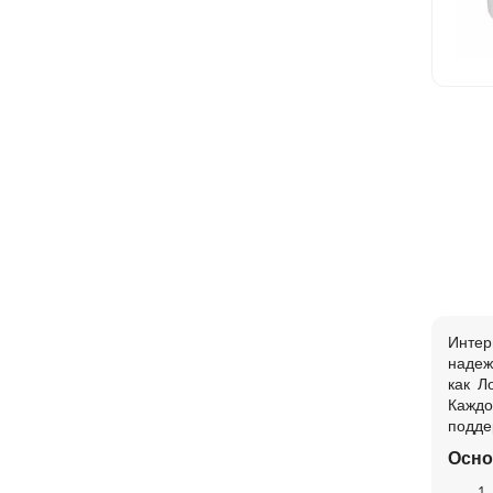
Интер
надеж
как Л
Каждо
подде
Осно