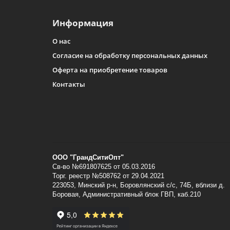
Информация
О нас
Согласие на обработку персональных данных
Выбир
Оферта на приобретение товаров
бассе
Контакты
ООО "ГрандСитиОпт"
Св-во №691807625 от 05.03.2016
Торг. реестр №508762 от 29.04.2021
223053, Минский p-н, Боровлянский с/с, 74Б, вблизи д.
Боровая, Административный блок ГВП, каб.210