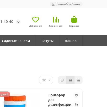
Личный кабинет
71-40-40
Избранное
Сравнение
Корзина
Садовые качели
Батуты
Кашпо
одаж!
Лонгафор
для
дезинфекции