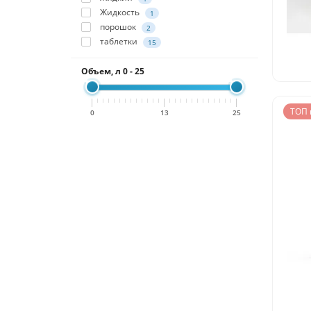
Жидкость
1
порошок
2
таблетки
15
Объем, л
0
-
25
ТОП 
0
13
25