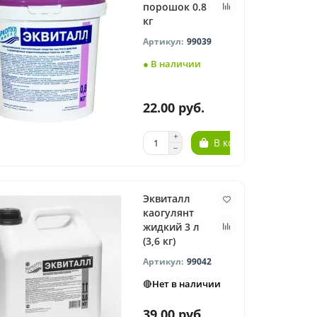
порошок 0.8
кг
99039
● В наличии
22.00 руб.
В корзину
Эквиталл
каогулянт
жидкий 3 л
(3,6 кг)
99042
🔴Нет в наличии
39.00 руб.