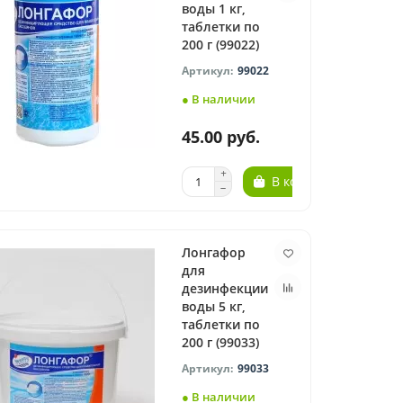
воды 1 кг,
таблетки по
200 г (99022)
99022
● В наличии
45.00 руб.
В корзину
Лонгафор
для
дезинфекции
воды 5 кг,
таблетки по
200 г (99033)
99033
● В наличии