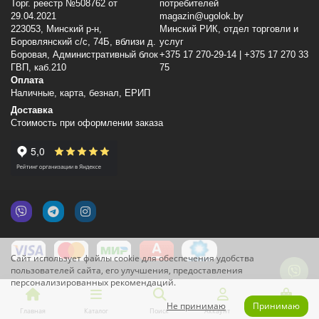
Торг. реестр №508762 от
потребителей
29.04.2021
magazin@ugolok.by
223053, Минский p-н,
Минский РИК, отдел торговли и
Боровлянский с/с, 74Б, вблизи д.
услуг
Боровая, Административный блок
+375 17 270-29-14 | +375 17 270 33
ГВП, каб.210
75
Оплата
Наличные, карта, безнал, ЕРИП
Доставка
Стоимость при оформлении заказа
Сайт использует файлы cookie для обеспечения удобства
пользователей сайта, его улучшения, предоставления
персонализированных рекомендаций.
Не принимаю
Принимаю
Главная
Каталог
Поиск
Аккаунт
Корзина