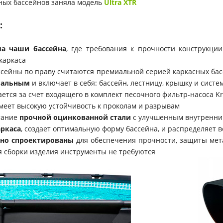
ных бассейнов заняла модель
Ultra XTR
:
ма чаши бассейна
, где требования к прочности конструкци
 каркаса
сейны по праву считаются премиальной серией каркасных басс
мальным
и включает в себя: бассейн, лестницу, крышку и систем
ется за счет входящего в комплект песочного фильтр-насоса Kry
еет высокую устойчивость к проколам и разрывам
тание
прочной оцинкованной стали
с улучшенным внутренни
аркаса
, создает оптимальную форму бассейна, и распределяет 
чно спроектированы
для обеспечения прочности, защиты мета
для сборки изделия инструменты не требуются