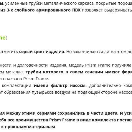
ны
, усиленные трубки металлического каркаса, покрытые поро
 из 3-х слойного армированного ПВХ
позволяет выдерживать
me
:
 отметить
серый цвет изделия
. Но заканчивается ли на этом 
чности и долговечности изделия, модель Prism Frame получи
ем металла,
трубки которого в своем сечении имеют фор
ла названа Prism Frame.
в комплектации
имели фильтр насосы,
дополнительно комп
ет образования пузырьков воздуха на подающей стороне насос
чия между этими сериями сохранились в части цвета, и ус
ебя все преимущества Prism Frame в виде комплекта поста
м к проколам материалам