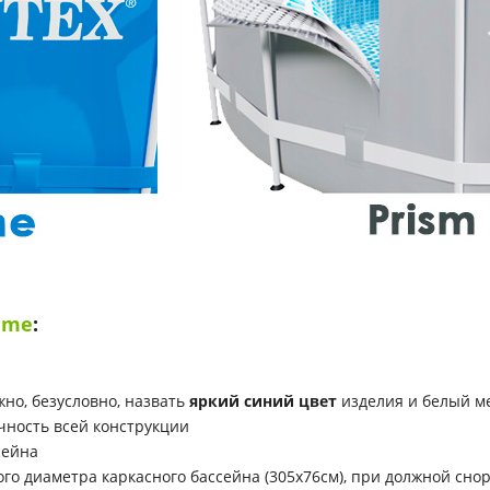
ame
:
но, безусловно, назвать
яркий синий цвет
изделия и белый м
очность всей конструкции
сейна
ого диаметра каркасного бассейна (305x76см), при должной сно