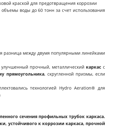
шковой краской для предотвращения коррозии
 объемы воды до 60 тонн за счет использования
вся разница между двумя популярными линейками
ла улучшенный прочный, металлический
каркас
с
му прямоугольника
, скругленной призмы, если
лектовались технологией Hydro Aeration® для
а
иленного сечения профильных трубок каркаса.
вки, устойчивого к коррозии каркаса, прочной