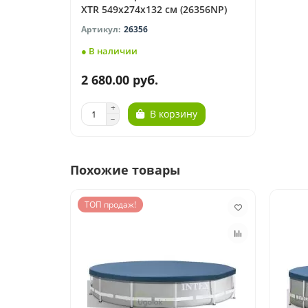
XTR 549x274x132 см (26356NP)
26356
● В наличии
2 680.00 руб.
В корзину
Похожие товары
ТОП продаж!