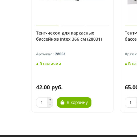
Тент-чехол для каркасных
Тент-
бассейнов Intex 366 см (28031)
бассе
28031
● В наличии
● В н
42.00 руб.
65.0
В корзину