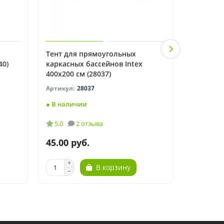
Тент для прямоугольных
Подстилк
40)
каркасных бассейнов Intex
бассейно
400x200 см (28037)
28037
● В наличии
● В нали
5.0
2 отзыва
5.0
45.00 руб.
60.00 р
В корзину