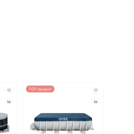
ТОП продаж!
ТОП прод