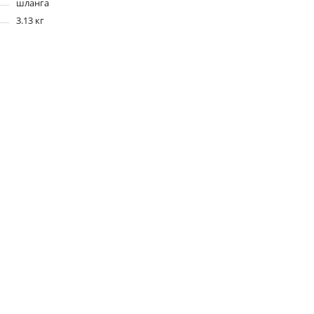
шланга
3.13 кг