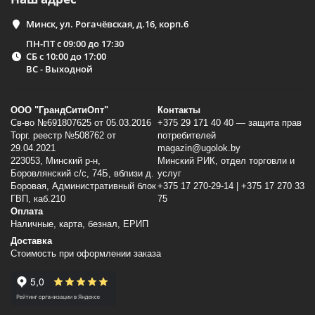
Минск, ул. Рогачёвская, д.16, корп.6
ПН-ПТ с 09:00 до 17:30
СБ с 10:00 до 17:00
ВС - Выходной
ООО "ГрандСитиОпт"
Контакты
Св-во №691807625 от 05.03.2016
+375 29 171 40 40 — защита прав
Торг. реестр №508762 от
потребителей
29.04.2021
magazin@ugolok.by
223053, Минский p-н,
Минский РИК, отдел торговли и
Боровлянский с/с, 74Б, вблизи д.
услуг
Боровая, Административный блок
+375 17 270-29-14 | +375 17 270 33
ГВП, каб.210
75
Оплата
Наличные, карта, безнал, ЕРИП
Доставка
Стоимость при оформлении заказа