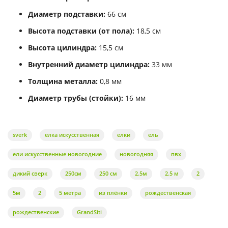
Диаметр подставки:
66 см
Высота подставки (от пола):
18,5 см
Высота цилиндра:
15,5 см
Внутренний диаметр цилиндра:
33 мм
Толщина металла:
0,8 мм
Диаметр трубы (стойки):
16 мм
sverk
елка искусственная
елки
ель
ели искусственные новогодние
новогодняя
пвх
дикий сверк
250см
250 см
2.5м
2.5 м
2
5м
2
5 метра
из плёнки
рождественская
рождественские
GrandSiti