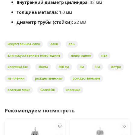
Внутренний диаметр цилиндра:
33 мм
Толщина металла:
1,0 мм
Диаметр трубы (стойки):
22 мм
искусственная елка
елки
ель
ели искусственные новогодние
новогодняя
пвх
классика lux
300см
300 см
3м
3 м
метра
из плёнки
рождественская
рождественские
зеленая люкс
GrandSiti
классика
Рекомендуем посмотреть