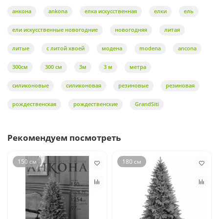
анкона
ankona
елка искусственная
елки
ель
ели искусственные новогодние
новогодняя
литая
литые
с литой хвоей
модена
modena
ancona
300см
300 см
3м
3 м
метра
силиконовые
силиконовая
резиновые
резиновая
рождественская
рождественские
GrandSiti
Рекомендуем посмотреть
150 см
180 см