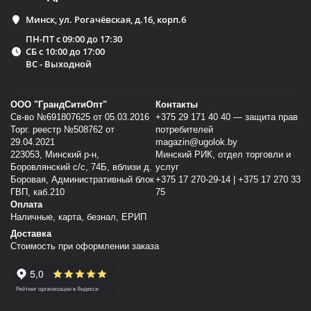
Минск, ул. Рогачёвская, д.16, корп.6
ПН-ПТ с 09:00 до 17:30
СБ с 10:00 до 17:00
ВС - Выходной
ООО "ГрандСитиОпт"
Контакты
Св-во №691807625 от 05.03.2016
+375 29 171 40 40 — защита прав
Торг. реестр №508762 от
потребителей
29.04.2021
magazin@ugolok.by
223053, Минский p-н,
Минский РИК, отдел торговли и
Боровлянский с/с, 74Б, вблизи д.
услуг
Боровая, Административный блок
+375 17 270-29-14 | +375 17 270 33
ГВП, каб.210
75
Оплата
Наличные, карта, безнал, ЕРИП
Доставка
Стоимость при оформлении заказа