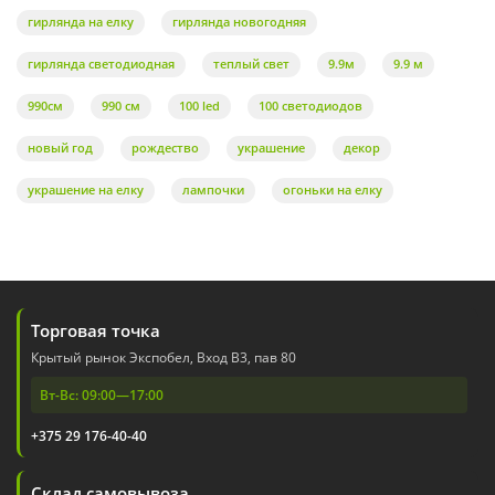
гирлянда на елку
гирлянда новогодняя
гирлянда светодиодная
теплый свет
9.9м
9.9 м
990см
990 см
100 led
100 светодиодов
новый год
рождество
украшение
декор
украшение на елку
лампочки
огоньки на елку
Торговая точка
Крытый рынок Экспобел, Вход В3, пав 80
Вт-Вс: 09:00—17:00
+375 29 176-40-40
Склад самовывоза