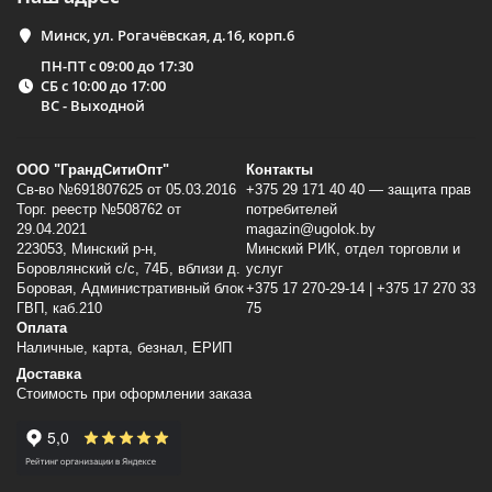
Минск, ул. Рогачёвская, д.16, корп.6
ПН-ПТ с 09:00 до 17:30
СБ с 10:00 до 17:00
ВС - Выходной
ООО "ГрандСитиОпт"
Контакты
Св-во №691807625 от 05.03.2016
+375 29 171 40 40 — защита прав
Торг. реестр №508762 от
потребителей
29.04.2021
magazin@ugolok.by
223053, Минский p-н,
Минский РИК, отдел торговли и
Боровлянский с/с, 74Б, вблизи д.
услуг
Боровая, Административный блок
+375 17 270-29-14 | +375 17 270 33
ГВП, каб.210
75
Оплата
Наличные, карта, безнал, ЕРИП
Доставка
Стоимость при оформлении заказа