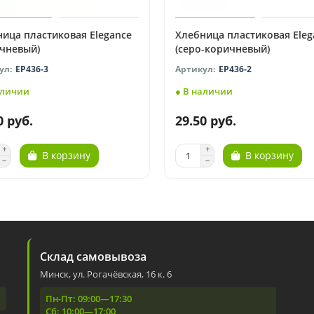
ица пластиковая Elegance
Хлебница пластиковая Eleg
ичневый)
(серо-коричневый)
EP436-3
EP436-2
аличии
● В наличии
0 руб.
29.50 руб.
В корзину
В корзину
Склад самовывоза
Минск, ул. Рогачёвская, 16 к. 6
Пн-Пт: 09:00—17:30
Сб: 10:00—17:00