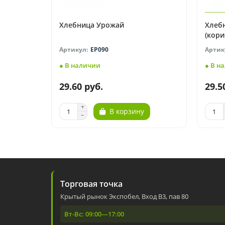
Хлебница Урожай
Хлебн
(кор
EP090
● В наличии
● В н
29.60 руб.
29.5
В корзину
Торговая точка
Крытый рынок Экспобел, Вход В3, пав 80
Вт-Вс: 09:00—17:00