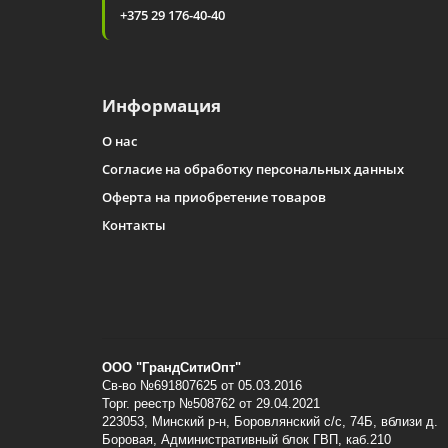
+375 29 176-40-40
Информация
О нас
Согласие на обработку персональных данных
Оферта на приобретение товаров
Контакты
ООО "ГрандСитиОпт"
Св-во №691807625 от 05.03.2016
Торг. реестр №508762 от 29.04.2021
223053, Минский p-н, Боровлянский с/с, 74Б, вблизи д.
Боровая, Административный блок ГВП, каб.210