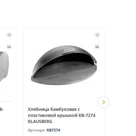
B-
Хлебница бамбуковая с
Хлебница
пластиковой крышкой KB-7274
KLAUSBERG
КВ7274