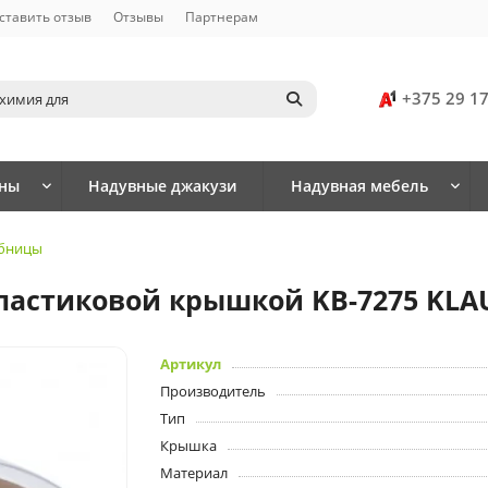
ставить отзыв
Отзывы
Партнерам
+375 29 1
йны
Надувные джакузи
Надувная мебель
бницы
ластиковой крышкой KB-7275 KL
Артикул
Производитель
Тип
Крышка
Материал