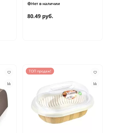
🔴Нет в наличии
🔴Нет в н
80.49 руб.
58.50 р
ТОП продаж!