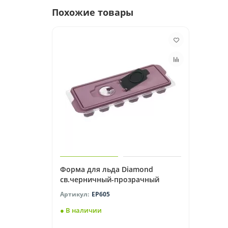
Похожие товары
Форма для льда Diamond
св.черничный-прозрачный
EP605
● В наличии