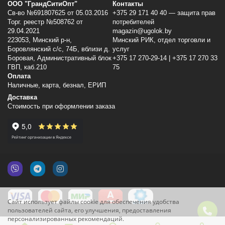
ООО "ГрандСитиОпт"
Контакты
Св-во №691807625 от 05.03.2016
+375 29 171 40 40 — защита прав
Торг. реестр №508762 от
потребителей
29.04.2021
magazin@ugolok.by
223053, Минский p-н,
Минский РИК, отдел торговли и
Боровлянский с/с, 74Б, вблизи д.
услуг
Боровая, Административный блок
+375 17 270-29-14 | +375 17 270 33
ГВП, каб.210
75
Оплата
Наличные, карта, безнал, ЕРИП
Доставка
Стоимость при оформлении заказа
Сайт использует файлы cookie для обеспечения удобства
пользователей сайта, его улучшения, предоставления
персонализированных рекомендаций.