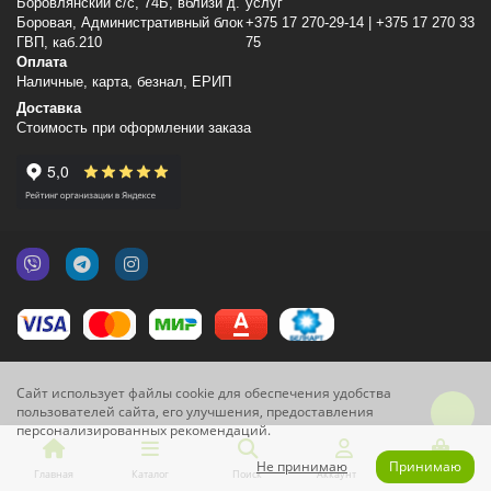
Боровлянский с/с, 74Б, вблизи д.
услуг
Боровая, Административный блок
+375 17 270-29-14 | +375 17 270 33
ГВП, каб.210
75
Оплата
Наличные, карта, безнал, ЕРИП
Доставка
Стоимость при оформлении заказа
Сайт использует файлы cookie для обеспечения удобства
пользователей сайта, его улучшения, предоставления
персонализированных рекомендаций.
Не принимаю
Принимаю
Главная
Каталог
Поиск
Аккаунт
Корзина