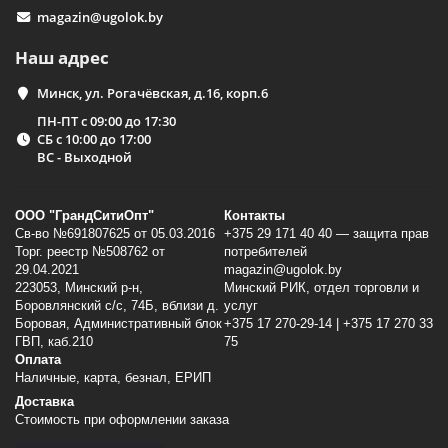
magazin@ugolok.by
Наш адрес
Минск, ул. Рогачёвская, д.16, корп.6
ПН-ПТ с 09:00 до 17:30
СБ с 10:00 до 17:00
ВС - Выходной
ООО "ГрандСитиОпт"
Контакты
Св-во №691807625 от 05.03.2016
+375 29 171 40 40 — защита прав
Торг. реестр №508762 от
потребителей
29.04.2021
magazin@ugolok.by
223053, Минский p-н,
Минский РИК, отдел торговли и
Боровлянский с/с, 74Б, вблизи д.
услуг
Боровая, Административный блок
+375 17 270-29-14 | +375 17 270 33
ГВП, каб.210
75
Оплата
Наличные, карта, безнал, ЕРИП
Доставка
Стоимость при оформлении заказа