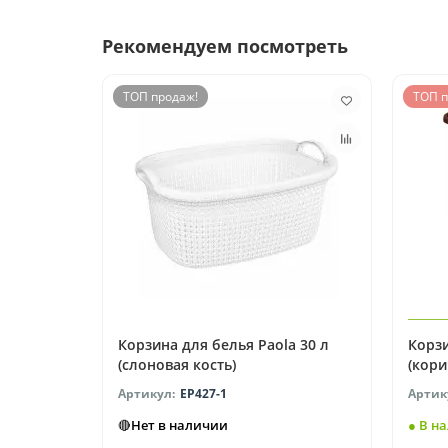
Рекомендуем посмотреть
ТОП продаж!
ТОП п
Корзина для белья Paola 30 л
Корзи
(слоновая кость)
(кор
EP427-1
🔴Нет в наличии
● В н