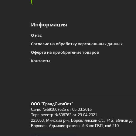
Информация
О нас
Согласие на обработку персональных данных
Оферта на приобретение товаров
Контакты
ООО "ГрандСитиОпт"
Св-во №691807625 от 05.03.2016
Торг. реестр №508762 от 29.04.2021
223053, Минский p-н, Боровлянский с/с, 74Б, вблизи д.
Боровая, Административный блок ГВП, каб.210