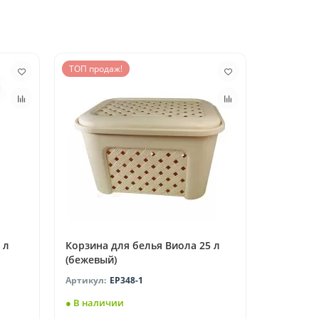
ТОП продаж!
 л
Корзина для белья Виола 25 л
(бежевый)
EP348-1
● В наличии