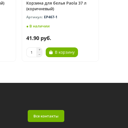
й)
Корзина для белья Paola 37 л
Корзина 
(коричневый)
(бежевый
EP467-1
● В наличии
● В нали
41.90 руб.
21.80 р
В корзину
Все контакты