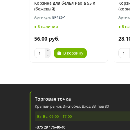
Корзина для белья Paola 55 л
Корзи
(бежевый)
(кор
EP426-1
● В наличии
● В н
56.00 руб.
28.1
В корзину
Торговая точка
Крытый рынок Экспобел, Вход В3, пав 80
Вт-Вс: 09:00—17:00
+375 29 176-40-40