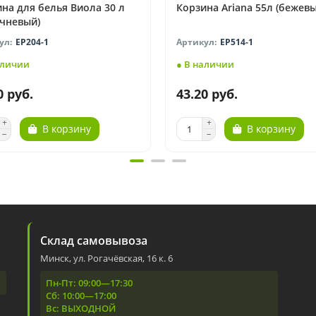
на для белья Виола 30 л
Корзина Ariana 55л (бежевы
ичневый)
EP204-1
EP514-1
аличии
● В наличии
0 руб.
43.20 руб.
В корзину
В корзину
Склад самовывоза
Минск, ул. Рогачёвская, 16 к. 6
Пн-Пт: 09:00—17:30
Сб: 10:00—17:00
Вс: ВЫХОДНОЙ