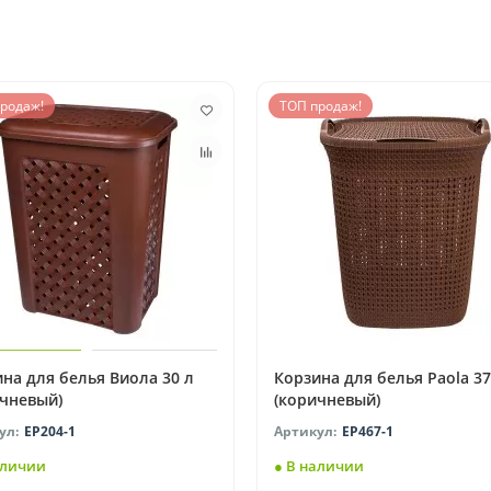
родаж!
ТОП продаж!
на для белья Виола 30 л
Корзина для белья Paola 37
ичневый)
(коричневый)
EP204-1
EP467-1
аличии
● В наличии