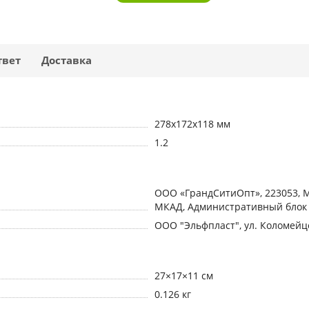
твет
Доставка
278x172x118 мм
1.2
ООО «ГрандСитиОпт», 223053, М
МКАД, Административный блок 
ООО "Эльфпласт", ул. Коломейце
27×17×11 см
0.126 кг