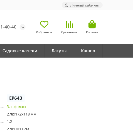
Личный кабинет
71-40-40
Избранное
Сравнение
Корзина
Садовые качели
Батуты
Кашпо
EP643
Эльфпласт
278x172x118 мм
1.2
27×17×11 см