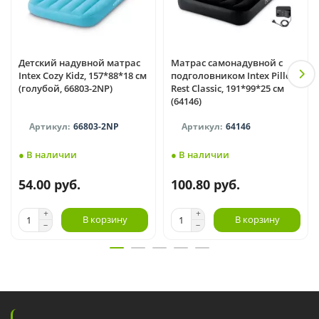
Детский надувной матрас
Матрас самонадувной с
Intex Cozy Kidz, 157*88*18 см
подголовником Intex Pillow
(голубой, 66803-2NP)
Rest Classic, 191*99*25 см
(64146)
66803-2NP
64146
● В наличии
● В наличии
54.00 руб.
100.80 руб.
В корзину
В корзину