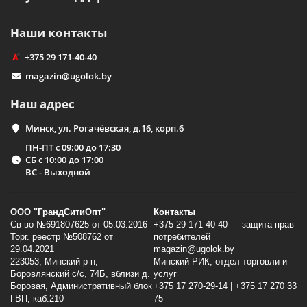
Наши контакты
+375 29 171-40-40
magazin@ugolok.by
Наш адрес
Минск, ул. Рогачёвская, д.16, корп.6
ПН-ПТ с 09:00 до 17:30
СБ с 10:00 до 17:00
ВС - Выходной
ООО "ГрандСитиОпт"
Контакты
Св-во №691807625 от 05.03.2016
+375 29 171 40 40 — защита прав
Торг. реестр №508762 от
потребителей
29.04.2021
magazin@ugolok.by
223053, Минский p-н,
Минский РИК, отдел торговли и
Боровлянский с/с, 74Б, вблизи д.
услуг
Боровая, Административный блок
+375 17 270-29-14 | +375 17 270 33
ГВП, каб.210
75