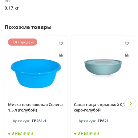
Вес
0.17 кг
Похожие товары
ТОП продаж!
Миска пластиковая Селена
Салатница с крышкой 0,7 л
1.5 л (голубой)
серо-голубой
EP261-1
EP621
● В наличии
● В наличии