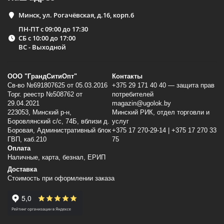
Минск, ул. Рогачёвская, д.16, корп.6
ПН-ПТ с 09:00 до 17:30
СБ с 10:00 до 17:00
ВС - Выходной
ООО "ГрандСитиОпт"
Контакты
Св-во №691807625 от 05.03.2016
+375 29 171 40 40 — защита прав
Торг. реестр №508762 от
потребителей
29.04.2021
magazin@ugolok.by
223053, Минский p-н,
Минский РИК, отдел торговли и
Боровлянский с/с, 74Б, вблизи д.
услуг
Боровая, Административный блок
+375 17 270-29-14 | +375 17 270 33
ГВП, каб.210
75
Оплата
Наличные, карта, безнал, ЕРИП
Доставка
Стоимость при оформлении заказа