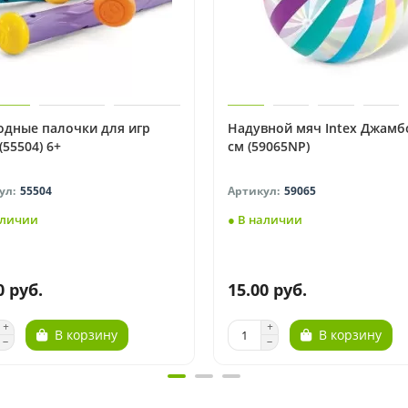
одные палочки для игр
Надувной мяч Intex Джамб
 (55504) 6+
см (59065NP)
55504
59065
аличии
● В наличии
0 руб.
15.00 руб.
В корзину
В корзину