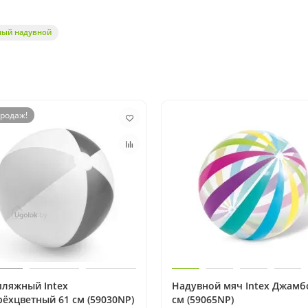
ный надувной
родаж!
пляжный Intex
Надувной мяч Intex Джамб
ёхцветный 61 см (59030NP)
см (59065NP)