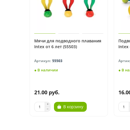
Мячи для подводного плавания
Подв
Intex от 6 лет (55503)
Intex
55503
● В наличии
● В н
21.00 руб.
16.0
В корзину