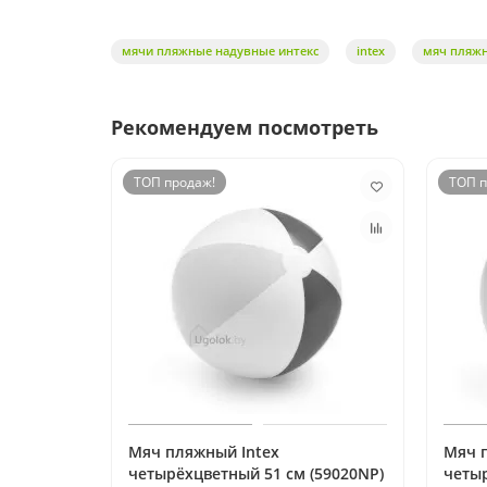
мячи пляжные надувные интекс
intex
мяч пляж
Рекомендуем посмотреть
ТОП продаж!
ТОП п
Мяч пляжный Intex
Мяч 
четырёхцветный 51 см (59020NP)
четыр