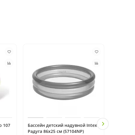
о 107
Бассейн детский надувной Intex
Бассейн 
Радуга 86x25 см (57104NP)
заката 6