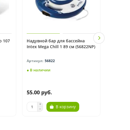
о 107
Надувной бар для бассейна
Надувно
Intex Mega Chill 1 89 см (56822NP)
Intex Meg
(58821NP
56822
● В наличии
● В нали
55.00 руб.
101.00 
В корзину