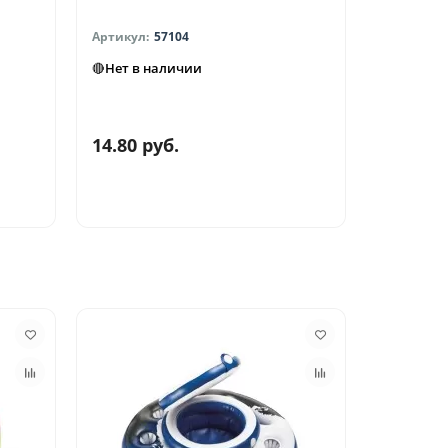
57104
🔴Нет в наличии
● В нали
5.0
14.80 руб.
15.00 р