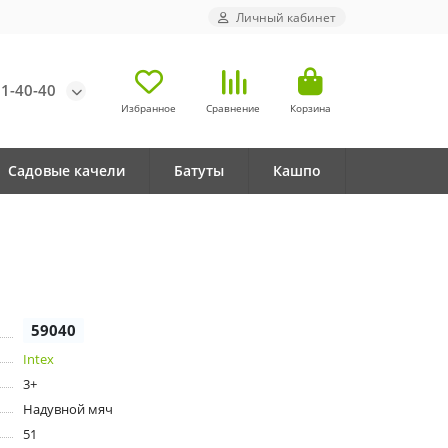
Личный кабинет
71-40-40
Избранное
Сравнение
Корзина
Садовые качели
Батуты
Кашпо
59040
Intex
3+
Надувной мяч
51