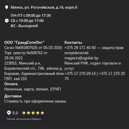
Минск, ул. Рогачёвская, д.16, корп.6
ПН-ПТ с 09:00 до 17:30
СБ с 10:00 до 17:00
ВС - Выходной
ООО "ГрандСитиОпт"
Контакты
Св-во №691807625 от 05.03.2016
+375 29 171 40 40 — защита прав
Торг. реестр №508762 от
потребителей
29.04.2021
magazin@ugolok.by
223053, Минский p-н,
Минский РИК, отдел торговли и
Боровлянский с/с, 74Б, вблизи д.
услуг
Боровая, Административный блок
+375 17 270-29-14 | +375 17 270 33
ГВП, каб.210
75
Оплата
Наличные, карта, безнал, ЕРИП
Доставка
Стоимость при оформлении заказа