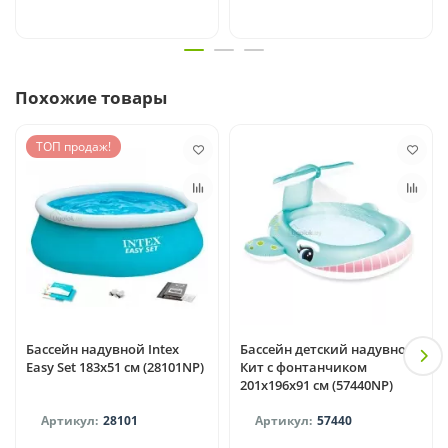
Похожие товары
ТОП продаж!
Бассейн надувной Intex
Бассейн детский надувной
Easy Set 183x51 см (28101NP)
Кит с фонтанчиком
201х196х91 см (57440NP)
28101
57440