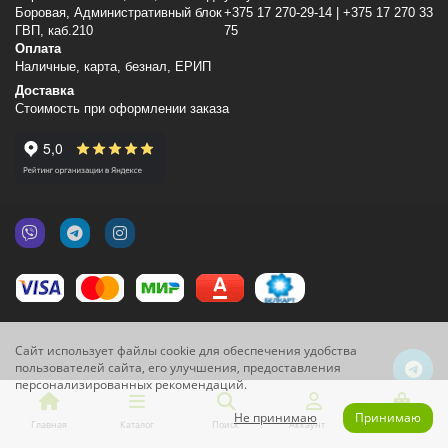
Боровая, Административный блок
+375 17 270-29-14 | +375 17 270 33
ГВП, каб.210
75
Оплата
Наличные, карта, безнал, ЕРИП
Доставка
Стоимость при оформлении заказа
Сайт использует файлы cookie для обеспечения удобства
пользователей сайта, его улучшения, предоставления
персонализированных рекомендаций.
Не принимаю
Принимаю
Главная
Каталог
Поиск
Аккаунт
Корзина