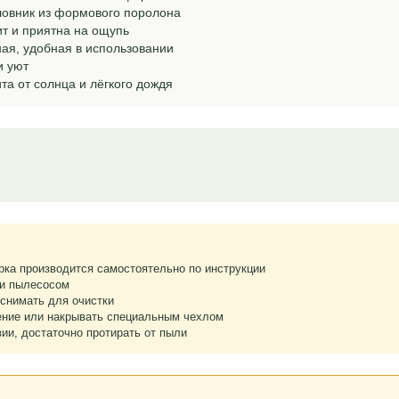
ловник из формового поролона
т и приятна на ощупь
ая, удобная в использовании
и уют
а от солнца и лёгкого дождя
рка производится самостоятельно по инструкции
ли пылесосом
 снимать для очистки
ение или накрывать специальным чехлом
ии, достаточно протирать от пыли