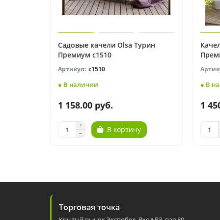
Садовые качели Olsa Турин
Каче
Премиум с1510
Преми
с1510
● В наличии
● В н
1 158.00 руб.
1 45
В корзину
Торговая точка
Крытый рынок Экспобел, Вход В3, пав 80