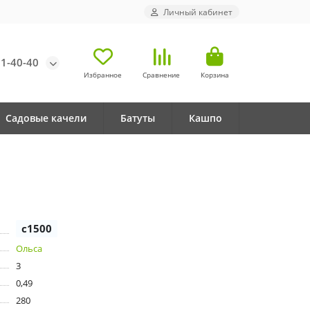
Личный кабинет
71-40-40
Избранное
Сравнение
Корзина
Садовые качели
Батуты
Кашпо
с1500
Ольса
3
0,49
280