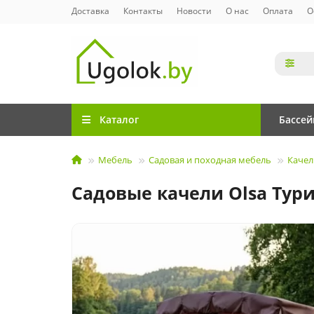
Доставка
Контакты
Новости
О нас
Оплата
О
Каталог
Бассе
Мебель
Садовая и походная мебель
Качел
Садовые качели Olsa Тури