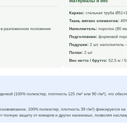
Материалы и вес
Каркас:
стальная труба Ø51×
Ткань мягких элементов:
40%
 в разложенном положении
Наполнитель:
поролон (80 м
Подголовник:
формовой пор
Подушки:
2 шт, наполнитель 
Полки:
2 шт
Вес нетто / брутто:
52,5 кг / 5
елкой (100% полиэстер, плотность 125 г/м² или 90 г/м²), что обес
снововязаное, 100% полиэстер, плотность 39 г/м²) фиксируется на
ет полную защиту от комаров и других насекомых, позволяя насла