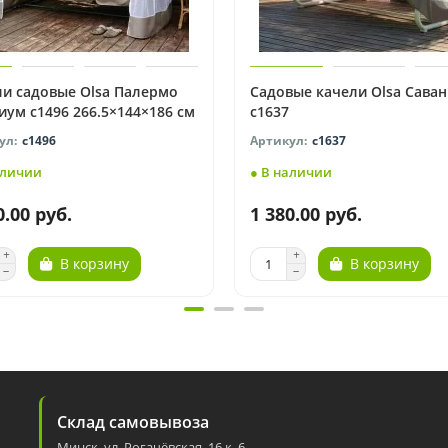
ли садовые Olsa Палермо
Садовые качели Olsa Сава
ум с1496 266.5×144×186 см
с1637
с1496
с1637
аличии
● В наличии
0.00 руб.
1 380.00 руб.
В корзину
В корзину
Склад самовывоза
Минск, ул. Рогачёвская, 16 к. 6