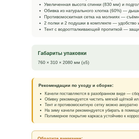
Увеличенная высота спинки (830 мм) и подго
Обивка из натурального хлопка (60%) — дыши
Противомоскитная сетка на молниях — съёмн
2 полки и 2 подушки в комплекте — удобство 
Тент с водоотталкивающей пропиткой — защит
Габариты упаковки
760 × 310 × 2080 мм (±5)
Рекомендации по уходу и сборке:
Качели поставляются в разобранном виде — сбо
Обивку рекомендуется чистить мягкой щёткой и
Тент и противомоскитную сетку можно аккуратно
На зиму качели рекомендуется убирать в помещ
Полимерное покрытие каркаса устойчиво к корроз
Обратите внимание: