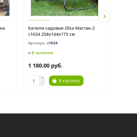
нна
Качели садовые Olsa Мастак-2
Садовые 
с1634 258х144х173 см
с1634
● В наличии
● В нали
1 180.00 руб.
300.00 
В корзину