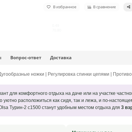
В избранное
В сравнение
0.49
70.80
ы
Вопрос-ответ
Доставка
| Дугообразные ножки | Регулировка спинки цепями | Против
нт для комфортного отдыха на даче или на участке частног
но уютно расположиться как сидя, так и лежа, и по-настоящ
Olsa Турин-2 с1500 станут удобным местом отдыха для
3 вз