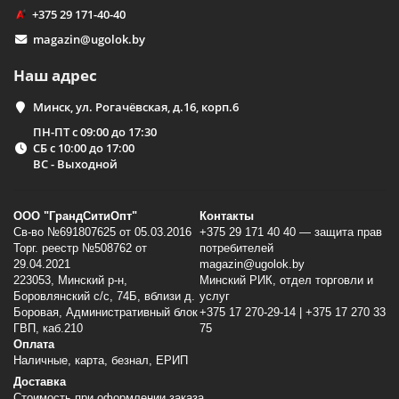
+375 29 171-40-40
magazin@ugolok.by
Наш адрес
Минск, ул. Рогачёвская, д.16, корп.6
ПН-ПТ с 09:00 до 17:30
СБ с 10:00 до 17:00
ВС - Выходной
ООО "ГрандСитиОпт"
Контакты
Св-во №691807625 от 05.03.2016
+375 29 171 40 40 — защита прав
Торг. реестр №508762 от
потребителей
29.04.2021
magazin@ugolok.by
223053, Минский p-н,
Минский РИК, отдел торговли и
Боровлянский с/с, 74Б, вблизи д.
услуг
Боровая, Административный блок
+375 17 270-29-14 | +375 17 270 33
ГВП, каб.210
75
Оплата
Наличные, карта, безнал, ЕРИП
Доставка
Стоимость при оформлении заказа