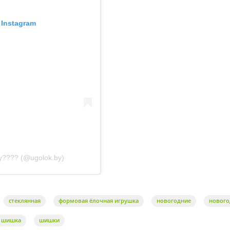
Instagram
у???? (@ugolok.by)
стеклянная
формовая ёлочная игрушка
новогодние
нового
шишка
шишки