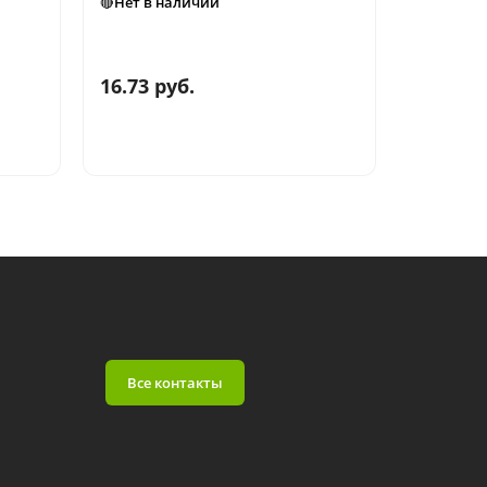
🔴Нет в наличии
🔴Нет в н
16.73 руб.
11.40 р
Все контакты