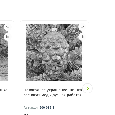
ишка
Новогоднее украшение Шишка
Новогод
сосновая медь (ручная работа)
сосновая
(ручная 
200-035-1