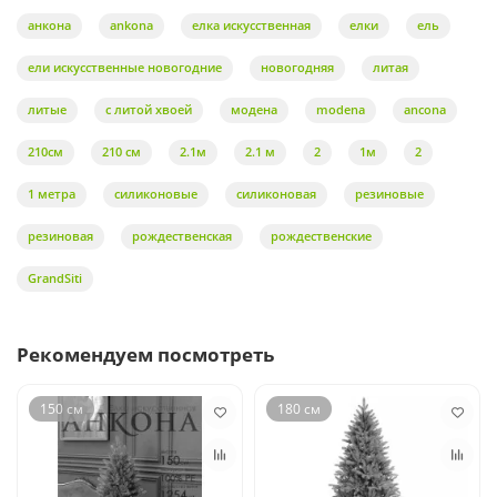
анкона
ankona
елка искусственная
елки
ель
ели искусственные новогодние
новогодняя
литая
литые
с литой хвоей
модена
modena
ancona
210см
210 см
2.1м
2.1 м
2
1м
2
1 метра
силиконовые
силиконовая
резиновые
резиновая
рождественская
рождественские
GrandSiti
Рекомендуем посмотреть
150 см
180 см