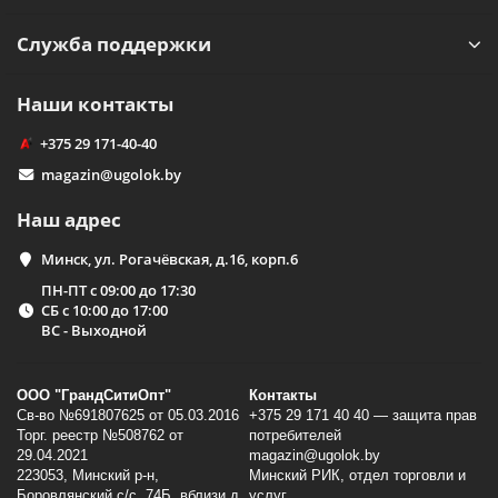
Служба поддержки
Наши контакты
+375 29 171-40-40
magazin@ugolok.by
Наш адрес
Минск, ул. Рогачёвская, д.16, корп.6
ПН-ПТ с 09:00 до 17:30
СБ с 10:00 до 17:00
ВС - Выходной
ООО "ГрандСитиОпт"
Контакты
Св-во №691807625 от 05.03.2016
+375 29 171 40 40 — защита прав
Торг. реестр №508762 от
потребителей
29.04.2021
magazin@ugolok.by
223053, Минский p-н,
Минский РИК, отдел торговли и
Боровлянский с/с, 74Б, вблизи д.
услуг