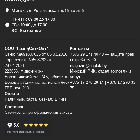
Минск, ул. Рогачёвская, д.16, корп.6
ПН-ПТ с 09:00 до 17:30
СБ с 10:00 до 17:00
ВС - Выходной
ООО "ГрандСитиОпт"
Контакты
Св-во №691807625 от 05.03.2016
+375 29 171 40 40 — защита прав
Торг. реестр №508762 от
потребителей
29.04.2021
magazin@ugolok.by
223053, Минский p-н,
Минский РИК, отдел торговли и
Боровлянский с/с, 74Б, вблизи д.
услуг
Боровая, Административный блок
+375 17 270-29-14 | +375 17 270 33
ГВП, каб.210
75
Оплата
Наличные, карта, безнал, ЕРИП
Доставка
Стоимость при оформлении заказа