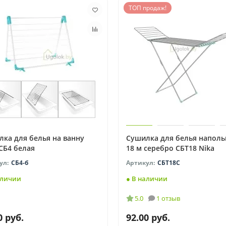
ТОП продаж!
ка для белья на ванну
Сушилка для белья наполь
СБ4 белая
18 м серебро СБТ18 Nika
СБ4-б
СБТ18С
аличии
● В наличии
5.0
1 отзыв
0 руб.
92.00 руб.