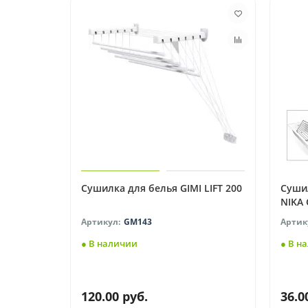
Сушилка для белья GIMI LIFT 200
Сушил
NIKA 
GM143
● В наличии
● В н
120.00 руб.
36.0