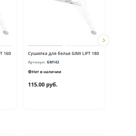
T 160
Сушилка для белья GIMI LIFT 180
Сушилка 
GM142
🔴Нет в наличии
● В нали
115.00 руб.
120.00 