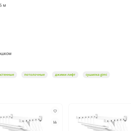
5 м
ошком
астенные
потолочные
джими лифт
сушилка gimi