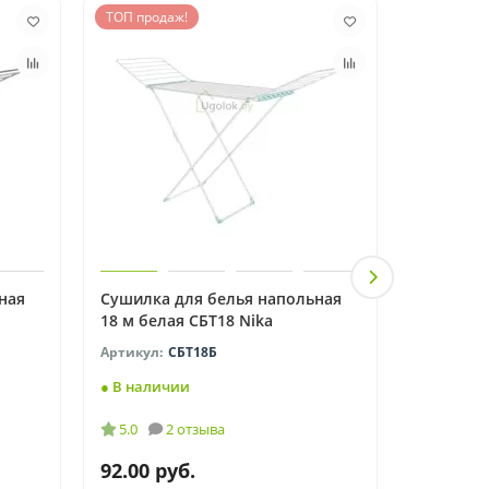
ТОП продаж!
ная
Сушилка для белья напольная
Сушилка 
18 м белая СБТ18 Nika
450 мм N
СБТ18Б
● В наличии
● В нали
5.0
2 отзыва
92.00 руб.
5.10 ру