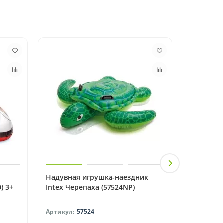
Надувная игрушка-наездник
Надувная
) 3+
Intex Черепаха (57524NP)
Единорог
(57561NP
57524