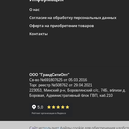
О нас
Согласие на обработку персональных данных
Оферта на приобретение товаров
Контакты
ООО "ГрандСитиОпт"
Св-во №691807625 от 05.03.2016
Торг. реестр №508762 от 29.04.2021
223053, Минский p-н, Боровлянский с/с, 74Б, вблизи д.
Боровая, Административный блок ГВП, каб.210
Сайт использует файлы cookie для обеспечения удобс