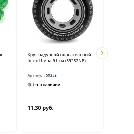
к
Круг надувной плавательный
Круг над
Intex Шина 91 см (59252NP)
Пингвин 6
59252
🔴Нет в наличии
🔴Нет в н
11.30 руб.
6.50 ру