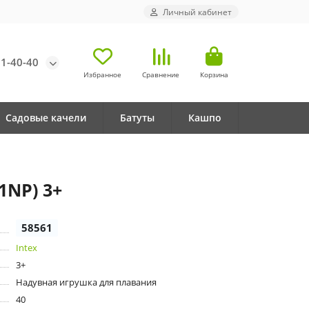
Личный кабинет
71-40-40
Избранное
Сравнение
Корзина
Садовые качели
Батуты
Кашпо
1NP) 3+
58561
Intex
3+
Надувная игрушка для плавания
40