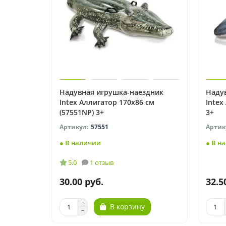
Надувная игрушка-наездник
Наду
Intex Аллигатор 170х86 см
Intex
(57551NP) 3+
3+
57551
● В наличии
● В н
5.0
1 отзыв
30.00 руб.
32.5
В корзину