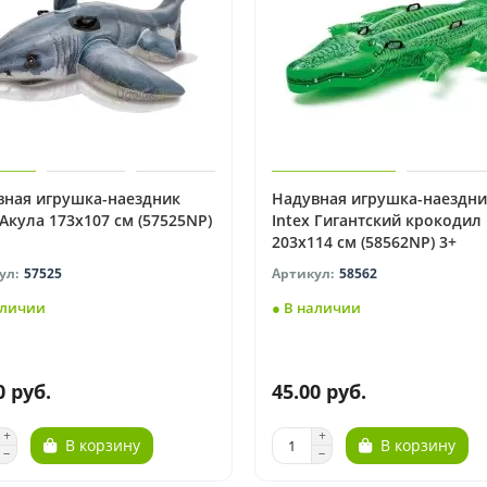
вная игрушка-наездник
Надувная игрушка-наездни
 Акула 173х107 см (57525NP)
Intex Гигантский крокодил
203х114 см (58562NP) 3+
57525
58562
аличии
● В наличии
0 руб.
45.00 руб.
В корзину
В корзину