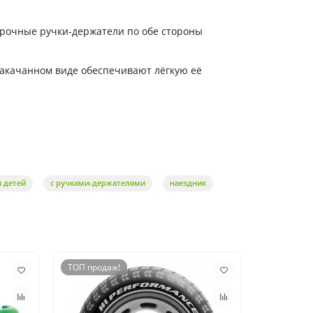
Прочные ручки-держатели по обе стороны
накачанном виде обеспечивают лёгкую её
я детей
с ручками-держателями
наездник
ТОП продаж!