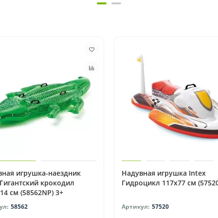
вная игрушка-наездник
Надувная игрушка Intex
 Гигантский крокодил
Гидроцикл 117х77 см (57520
14 см (58562NP) 3+
58562
57520