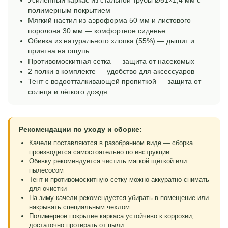
Усиленный каркас из стальной трубы Ø51×1,4 мм с
полимерным покрытием
Мягкий настил из аэроформа 50 мм и листового
поролона 30 мм — комфортное сиденье
Обивка из натурального хлопка (55%) — дышит и
приятна на ощупь
Противомоскитная сетка — защита от насекомых
2 полки в комплекте — удобство для аксессуаров
Тент с водоотталкивающей пропиткой — защита от
солнца и лёгкого дождя
Рекомендации по уходу и сборке:
Качели поставляются в разобранном виде — сборка
производится самостоятельно по инструкции
Обивку рекомендуется чистить мягкой щёткой или
пылесосом
Тент и противомоскитную сетку можно аккуратно снимать
для очистки
На зиму качели рекомендуется убирать в помещение или
накрывать специальным чехлом
Полимерное покрытие каркаса устойчиво к коррозии,
достаточно протирать от пыли