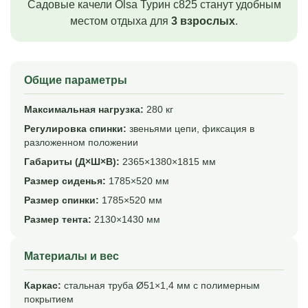
Садовые качели Olsa Турин c825 станут удобным
местом отдыха для
3 взрослых
.
Общие параметры
Максимальная нагрузка:
280 кг
Регулировка спинки:
звеньями цепи, фиксация в
разложенном положении
Габариты (Д×Ш×В):
2365×1380×1815 мм
Размер сиденья:
1785×520 мм
Размер спинки:
1785×520 мм
Размер тента:
2130×1430 мм
Материалы и вес
Каркас:
стальная труба Ø51×1,4 мм с полимерным
покрытием