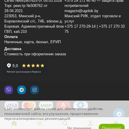
Св-во №691807625 от 05.03.2016
+375 29 171 40 40 — защита прав
Торг. реестр №508762 от
потребителей
29.04.2021
magazin@ugolok.by
223053, Минский p-н,
Минский РИК, отдел торговли и
Боровлянский с/с, 74Б, вблизи д.
услуг
Боровая, Административный блок
+375 17 270-29-14 | +375 17 270 33
ГВП, каб.210
75
Оплата
Наличные, карта, безнал, ЕРИП
Доставка
Стоимость при оформлении заказа
Сайт использует файлы cookie для обеспечения удобства
пользователей сайта, его улучшения, предоставления
персонализированных рекомендаций.
Не принимаю
Принимаю