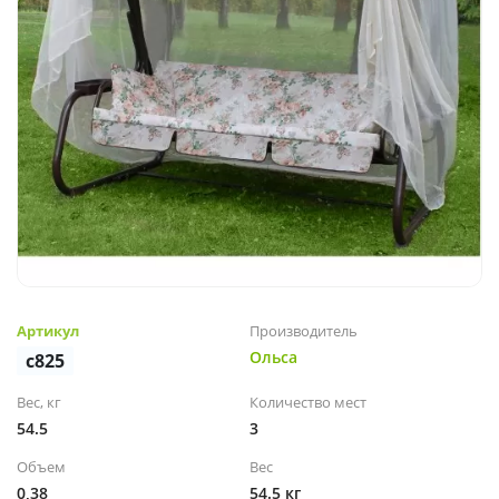
Артикул
Производитель
Ольса
c825
Вес, кг
Количество мест
54.5
3
Объем
Вес
0,38
54.5 кг