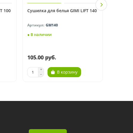
T 100
Сушилка для белья GIMI LIFT 140
Сушилка 
GM140
● В наличии
● В нали
105.00 руб.
110.00 
В корзину