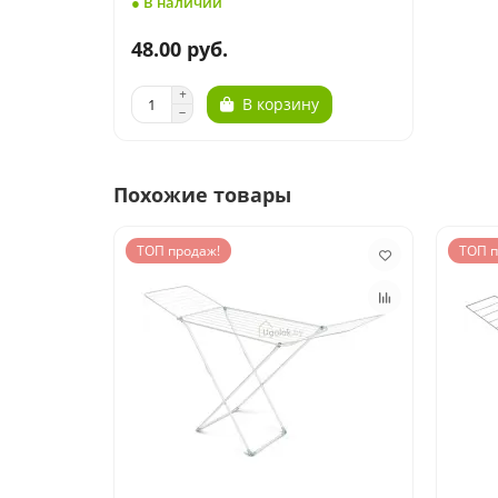
● В наличии
48.00 руб.
В корзину
Похожие товары
ТОП продаж!
ТОП п