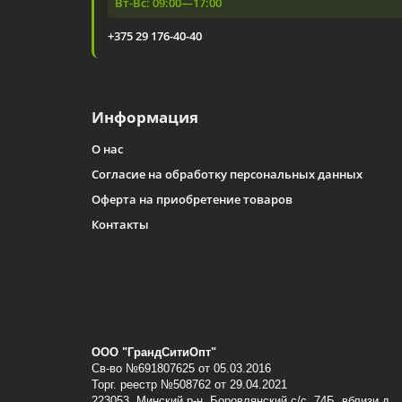
Вт-Вс: 09:00—17:00
+375 29 176-40-40
Информация
О нас
Согласие на обработку персональных данных
Оферта на приобретение товаров
Контакты
ООО "ГрандСитиОпт"
Св-во №691807625 от 05.03.2016
Торг. реестр №508762 от 29.04.2021
223053, Минский p-н, Боровлянский с/с, 74Б, вблизи д.