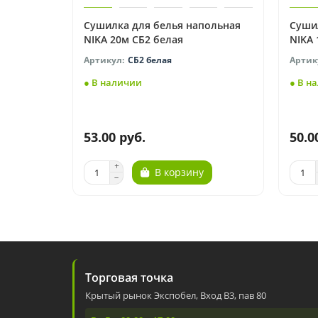
Сушилка для белья напольная
Суши
NIKA 20м СБ2 белая
NIKA 
СБ2 белая
● В наличии
● В н
53.00 руб.
50.0
В корзину
Торговая точка
Крытый рынок Экспобел, Вход В3, пав 80