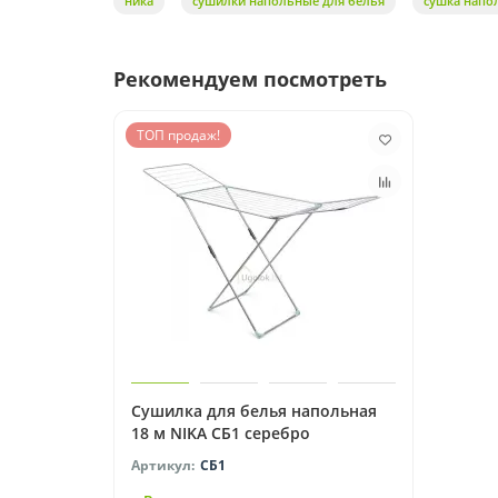
ника
сушилки напольные для белья
сушка напо
Рекомендуем посмотреть
ТОП продаж!
Сушилка для белья напольная
18 м NIKA СБ1 серебро
СБ1