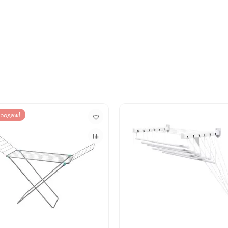
родаж!